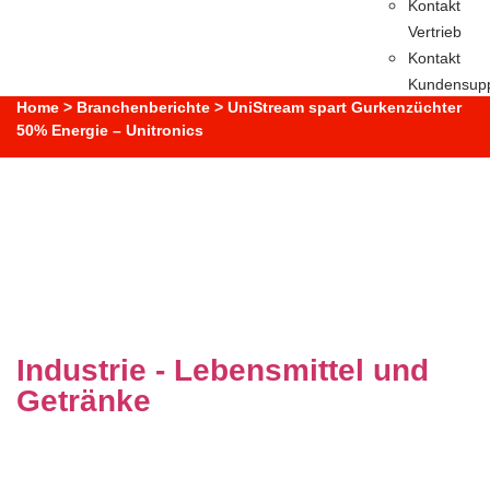
Kontakt
Vertrieb
Kontakt
Kundensupp
Home
>
Branchenberichte
>
UniStream spart Gurkenzüchter
50% Energie – Unitronics
UniStream spart
Gurkenzüchter 50%
Energie – Unitronics
Industrie - Lebensmittel und
Getränke