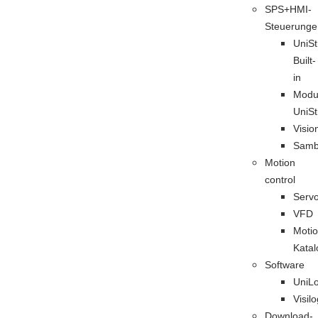
SPS+HMI-
Steuerunge
UniS
Built-
in
Modu
UniS
Visio
Sam
Motion
control
Serv
VFD
Motio
Katal
Software
UniLo
Visilo
Download-