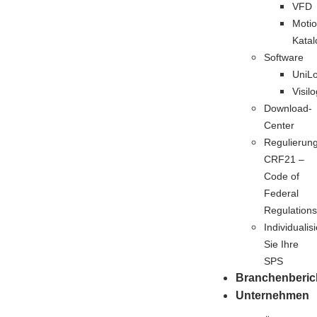
VFD
Motio
Katal
Software
UniLo
Visilo
Download-
Center
Regulierun
CRF21 –
Code of
Federal
Regulation
Individualis
Sie Ihre
SPS
Branchenberic
Unternehmen