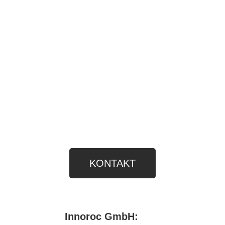
BRAUCHEN SIE HILFE, UM
DIE RICHTIGE LÖSUNG ZU
FINDEN?
KONTAKT
Innoroc GmbH: