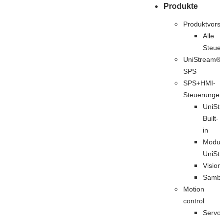
Produkte
Produktvors
Alle
Steu
UniStream
SPS
SPS+HMI-
Steuerunge
UniS
Built-
in
Modu
UniS
Visio
Sam
Motion
control
Serv