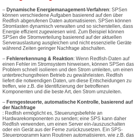
–
Dynamische Energiemanagement-Verfahren
: SPSen
können verschiedene Aufgaben basierend auf den über
Redfish abgerufenen Daten automatisieren. SPSen können
Stromlasten dynamisch verwalten und so sicherstellen, dass
Energie effizient zugewiesen wird. Zum Beispiel können
SPSen die Stromverteilung basierend auf der aktuellen
Serverauslastung ausgleichen und nicht essenzielle Geräte
während Zeiten geringer Nachfrage abschalten.
–
Fehlererkennung & Reaktion
: Wenn Redfish-Daten auf
einen Fehler im Stromsystem hinweisen, können SPSen das
Problem schnell isolieren und den Strom umleiten, um einen
unterbrechungsfreien Betrieb zu gewährleisten. Redfish
liefert die notwendigen Daten, um diese Entscheidungen zu
treffen, wie z.B. die Identifizierung der betroffenen
Komponenten und die beste Art, den Strom umzuleiten.
–
Ferngesteuerte, automatische Kontrolle, basierend auf
der Nachfrage
: Redfish ermöglicht es, Steuerungsbefehle an
Hardwarekomponenten zu senden; eine SPS kann daher
Redfish verwenden, um einen Server ein-/auszuschalten
oder ein Gerät aus der Ferne zurückzusetzen. Ein SPS-
Steuerprogramm kann Routinen automatisieren, wie z.B. das